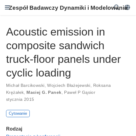
Zespół Badawczy Dynamiki i Modelowania
Acoustic emission in
composite sandwich
truck-floor panels under
cyclic loading
Michał Barcikowski
,
Wojciech Błażejewski
,
Roksana
Krężałek
,
Maciej G. Panek
,
Paweł P Gąsior
stycznia 2015
Cytowanie
Rodzaj